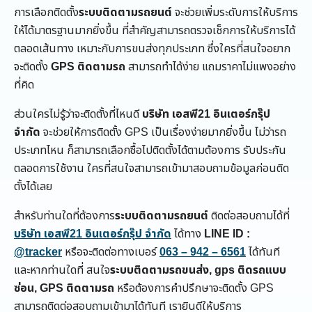
การเลือกติดตั้ง
ระบบติดตามรถยนต์
จะช่วยเพิ่มระดับการให้บริการ
ให้ได้มาตรฐานมากยิ่งขึ้น ที่สำคัญสามารถตรวจเช็กการให้บริการได้
ตลอดเส้นทาง เหมาะกับการขนส่งทุกประเภท ซึ่งใครที่สนใจอยาก
จะติดตั้ง
GPS ติดตามรถ
สามารถทำได้ง่าย แถมราคาไม่แพงอย่าง
ที่คิด
ส่วนใครไม่รู้ว่าจะติดตั้งที่ไหนดี
บริษัท เอสพี21 อินเตอร์กรุ๊ป
จำกัด
จะช่วยให้การติดตั้ง GPS เป็นเรื่องง่ายมากยิ่งขึ้น ไม่ว่ารถ
ประเภทไหน ก็สามารถเลือกซื้อไปติดตั้งได้ตามต้องการ รับประกัน
ตลอดการใช้งาน ใครที่สนใจสามารถเข้ามาสอบถามข้อมูลก่อนติด
ตั้งได้เลย
สำหรับท่านใดที่ต้องการ
ระบบติดตามรถยนต์
ติดต่อสอบถามได้ที่
บริษัท เอสพี21 อินเตอร์กรุ๊ป จำกัด
ได้ทาง
LINE ID :
@tracker
หรือจะติดต่อทางเบอร์
063 – 942 – 6561
ได้ทันที
และหากท่านใดที่ สนใจ
ระบบติดตามรถขนส่ง, gps ติดรถแบบ
ซ่อน, GPS ติดตามรถ
หรือต้องการคำปรึกษาจะติดตั้ง GPS
สามารถติดต่อสอบถามเข้ามาได้ทันที เรายินดีให้บริการ