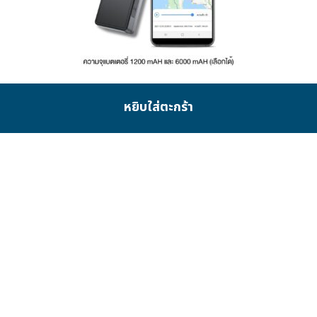
GPSDD รุ่น GDD030L GPS ติดตามขนาดเล็กป้องกันรถ
หยิบใส่ตะกร้า
หาย
1,200.00
–
1,750.00
Sale 40%