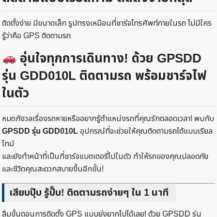
ติดตั้งง่าย มีขนาดเล็ก รูปทรงเหมือนที่ชาร์จโทรศัพท์ภายในรถ ไม่มีใคร
รู้ว่าคือ GPS ติดตามรถ
อุ่นใจทุกการเดินทาง! ด้วย GPSDD
รุ่น GDD010L ติดตามรถ พร้อมชาร์จไฟ
ในตัว
หมดกังวลเรื่องรถหายหรืออยากรู้ตำแหน่งรถที่คุณรักตลอดเวลา! พบกับ
GPSDD รุ่น GDD010L
อุปกรณ์ที่จะช่วยให้คุณติดตามรถได้แบบเรียล
ไทม์
และยังทำหน้าที่เป็นที่ชาร์จแบตเตอรี่ไปในตัว ทำให้รถของคุณปลอดภัย
และชีวิตคุณสะดวกสบายขึ้นอีกขั้น!
เสียบปุ๊บ รู้ปั๊บ! ติดตามรถง่ายๆ ใน 1 นาที
ลืมขั้นตอนการติดตั้ง GPS แบบยุ่งยากไปได้เลย! ด้วย GPSDD รุ่น