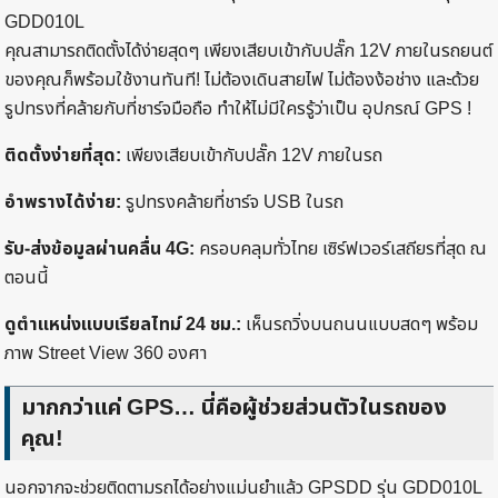
GDD010L
คุณสามารถติดตั้งได้ง่ายสุดๆ เพียงเสียบเข้ากับปลั๊ก 12V ภายในรถยนต์
ของคุณก็พร้อมใช้งานทันที! ไม่ต้องเดินสายไฟ ไม่ต้องง้อช่าง และด้วย
รูปทรงที่คล้ายกับที่ชาร์จมือถือ ทำให้ไม่มีใครรู้ว่าเป็น อุปกรณ์ GPS !
ติดตั้งง่ายที่สุด:
เพียงเสียบเข้ากับปลั๊ก 12V ภายในรถ
อำพรางได้ง่าย:
รูปทรงคล้ายที่ชาร์จ USB ในรถ
รับ-ส่งข้อมูลผ่านคลื่น 4G:
ครอบคลุมทั่วไทย เซิร์ฟเวอร์เสถียรที่สุด ณ
ตอนนี้
ดูตำแหน่งแบบเรียลไทม์ 24 ชม.:
เห็นรถวิ่งบนถนนแบบสดๆ พร้อม
ภาพ Street View 360 องศา
มากกว่าแค่ GPS… นี่คือผู้ช่วยส่วนตัวในรถของ
คุณ!
นอกจากจะช่วยติดตามรถได้อย่างแม่นยำแล้ว GPSDD รุ่น GDD010L