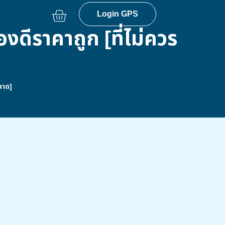
Login GPS
งดีราคาถูก [ที่ไม่ควร
ลาด]