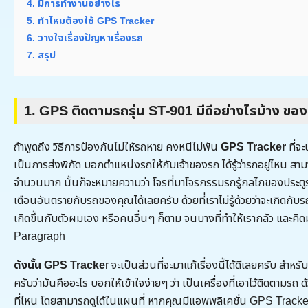
4. มีการทำงานอย่างไร
5. ทำไหมต้องใช้ GPS Tracker
6. วางใจเรื่องปัญหาเรื่องรถ
7. สรุป
1. GPS ติดตามรถรุ่น ST-901 มีดีอย่างไรบ้าง ของ
ถ้าพูดถึง วิธีการป้องกันไม่ให้รถหาย คงหนีไม่พ้น
GPS Tracker
ที่จ
เป็นการส่งพิกัด บอกตำแหน่งรถให้กับเจ้าของรถ ได้รู้ว่ารถอยู่ไหน สา
จำนวนมาก นั้นก็จะหมายความว่า โจรที่มาโจรกรรมรถรู้กลไกของประตูร
เตือนอันตรายกับรถของคุณได้เลยครับ ด้วยที่เราไม่รู้ด้วยว่าจะเกิดกับร
เกิดขึ้นกับตัวผมเอง หรือคนอื่นๆ ก็ตาม จนบางที่ทำให้เรากลัว และคิ
Paragraph
ดังนั้น GPS Tracke
r จะเป็นส่วนที่จะมาแก้เรื่องนี้ได้ดีเลยครับ สำหรับ
ครับว่ามันคืออะไร บอกให้เข้าใจง่ายๆ ว่า เป็นเครื่องที่เอาไว้ติดตามรถ
ที่ไหน โดยสามารถดูได้ในแผนที่ หากคุณมีแอพพลิเคชั่น GPS Tracke