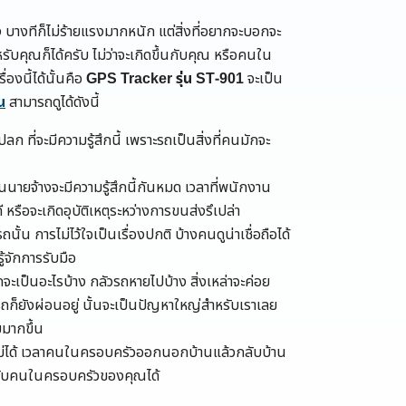
ง บางทีก็ไม่ร้ายแรงมากหนัก แต่สิ่งที่อยากจะบอกจะ
รับคุณก็ได้ครับ ไม่ว่าจะเกิดขึ้นกับคุณ หรือคนใน
่องนี้ได้นั้นคือ
GPS Tracker รุ่น ST-901
จะเป็น
น
สามารถดูได้ดังนี้
ปลก ที่จะมีความรู้สึกนี้ เพราะรถเป็นสิ่งที่คนมักจะ
็นนายจ้างจะมีความรู้สึกนี้กันหมด เวลาที่พนักงาน
หรือจะเกิดอุบัติเหตุระหว่างการขนส่งรึเปล่า
รถนั้น การไม่ไว้ใจเป็นเรื่องปกติ บ้างคนดูน่าเชื่อถือได้
รู้จักการรับมือ
ถจะเป็นอะไรบ้าง กลัวรถหายไปบ้าง สิ่งเหล่าจะค่อย
็ยังผ่อนอยู่ นั้นจะเป็นปัญหาใหญ่สำหรับเราเลย
ยมากขึ้น
งไม่ได้ เวลาคนในครอบครัวออกนอกบ้านแล้วกลับบ้าน
้นกับคนในครอบครัวของคุณได้