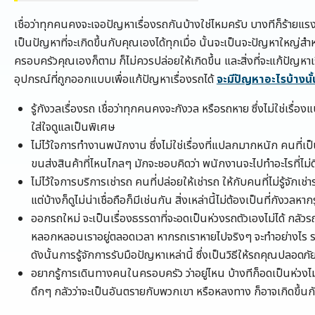
เชื่อว่าทุกคนคงจะเจอปัญหาเรื่องรถกันบ้างใช่ไหมครับ บางทีก็ร้ายแร
เป็นปัญหาที่จะเกิดขึ้นกับคุณเองได้ทุกเมื่อ นั้นจะเป็นจะปัญหาใหญ่สำห
ครอบครัวคุณเองก็ตาม ก็ไม่ควรปล่อยให้เกิดขึ้น และสิ่งที่จะแก้ปัญหาเรื
อุปกรณ์ที่ถูกออกแบบเพื่อแก้ปัญหาเรื่องรถได้
จะมีปัญหาอะไรบ้างนั้
รู้กังวลเรื่องรถ เชื่อว่าทุกคนคงจะกังวล หรือรถหาย ซึ่งไม่ใช่เรื่องแ
ใส่ใจดูแลเป็นพิเศษ
ไม่ไว้ใจการทำงานพนักงาน ซึ่งไม่ใช่เรื่องที่แปลกมากหนัก คนที่เป
ขนส่งสินค้าที่ไหนไกลๆ มักจะชอบคิดว่า พนักงานจะไปทำอะไรที่ไม่ดี 
ไม่ไว้ใจการบริการเช่ารถ คนที่ปล่อยให้เช่ารถ ให้กับคนที่ไม่รู้จักเช่า
แต่บ้างก็ดูไม่น่าเชื่อถือก็มีเช่นกัน สิ่งเหล่านี้ไม่ต้องเป็นที่กังวลหาก
ออกรถใหม่ จะเป็นเรื่องธรรดาที่จะอดเป็นห่วงรถตัวเองไม่ได้ กลัวร
หลอกหลอนเราอยู่ตลอดเวลา หากรถเราหายไปจริงๆ จะทำอย่างไร รถก
ดังนั้นการรู้จักการรับมือปัญหาเหล่านี้ ซึ่งเป็นวิธีให้รถคุณปลอดภั
อยากรู้การเดินทางคนในครอบครัว ว่าอยู่ไหน บ้างทีก็อดเป็นห่ว
ดึกๆ กลัวว่าจะเป็นอันตรายกับพวกเขา หรือหลงทาง ก็อาจเกิดขึ