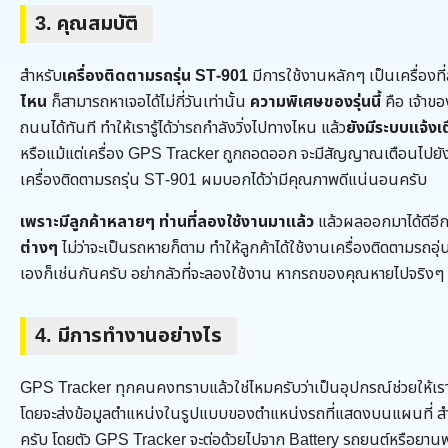
3. คุณสมบัติ
สำหรับ
เครื่องติดตามรถรุ่น ST-901
มีการใช้งานหลักๆ เป็นเครื่องท
ไหน
ก็สามารถหาเจอได้ไม่กี่วันเท่านั้น
ความพิเศษของรุ่นนี้
คือ เจ้าขอ
ถนนได้ทันที ทำให้เรารู้ได้ว่ารถกำลังวิ่งไปทางไหน แล้ว
ยังมีระบบแจ้งเ
หรือแม้แต่เครื่อง GPS Tracker ถูกถอดออก จะมีสัญญาณเตือนไปยั
เครื่องติดตามรถรุ่น ST-901 ผมบอกได้ว่ามีคุณภาพดีแน่นอนครับ
เพราะมีลูกค้าหลายๆ ท่านที่ลองใช้งานมาแล้ว
แล้วผลออกมาได้ดีอี
ต่างๆ
ไม่ว่าจะเป็นรถหายก็ตาม ทำให้ลูกค้าได้ใช้งานเครื่องติดตามรถอ
เองก็เช่นกันครับ อย่ากลัวที่จะลองใช้งาน หากรถของคุณหายไปจริงๆ จ
4. มีการทำงานอย่างไร
GPS Tracker ทุกคนคงทราบแล้วใช่ไหมครับว่าเป็นอุปกรณ์ช่วยให้เรา
โดยจะส่งข้อมูลตำแหน่งในรูปแบบของตำแหน่งรถที่แสดงบนแผนที่ สำห
ครับ โดยตัว GPS Tracker จะต่อด้วยไปจาก Battery รถยนต์หรือยานพาห