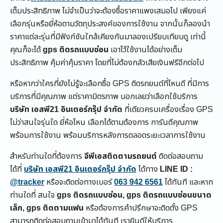
เต็มประสิทธิภาพ ไม่จำเป็นว่าจะต้องซื้อราคาแพงเสมอไป เพียงแค่
เลือกรุ่นหรือยี่ห้อตามวัตถุประสงค์ของการใช้งาน จากนั้นก็ลองนำ
ราคาแต่ละรุ่นที่มีฟังก์ชันใกล้เคียงกันมาลองเปรียบเทียบดู เท่านี้
คุณก็จะได้
gps ติดรถแบบซ่อน
เอาไว้ใช้งานได้อย่างเต็ม
ประสิทธิภาพ คุ้มค่าคุ้มราคา โดยที่ไม่ต้องกลัวเสียเงินฟรีอีกต่อไป
หรือหากว่าใครที่ยังไม่รู้จะเลือกซื้อ GPS ติดรถยนต์ที่ไหนดี ที่มีการ
บริการที่มีคุณภาพ แต่ราคามิตรภาพ บอกเลยว่าเลือกใช้บริการ
บริษัท เอสพี21 อินเตอร์กรุ๊ป จำกัด
ที่เดียวครบเครื่องเรื่อง GPS
ไม่ว่าสนใจรุ่นใด ยี่ห้อไหน เลือกได้ตามต้องการ การันตีคุณภาพ
พร้อมการใช้งาน พร้อมบริการหลังการตลอดระยะเวลาการใช้งาน
สำหรับท่านใดที่ต้องการ
จีพีเอสติดตามรถยนต์
ติดต่อสอบถาม
ได้ที่
บริษัท เอสพี21 อินเตอร์กรุ๊ป จำกัด
ได้ทาง
LINE ID :
@tracker
หรือจะติดต่อทางเบอร์
063 942 6561
ได้ทันที และหาก
ท่านใดที่ สนใจ
gps ติดรถแบบซ่อน, gps ติดรถแบบซ่อนขนาด
เล็ก, gps ติดตามแฟน
หรือต้องการคำปรึกษาจะติดตั้ง GPS
สามารถติดต่อสอบถามเข้ามาได้ทันที เรายินดีให้บริการ